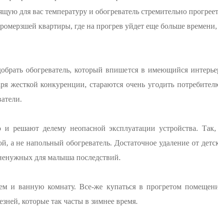
щую для вас температуру и обогреватель стремительно прогреет
ромерзшей квартиры, где на прогрев уйдет еще больше времени,
добрать обогреватель, который впишется в имеющийся интерье
аря жесткой конкуренции, стараются очень угодить потребител
атели.
о и решают делему неопасной эксплуатации устройства. Так, 
й, а не напольный обогреватель. Достаточное удаление от детс
ненужных для малыша последствий.
ем и ванную комнату. Все-же купаться в прогретом помещен
зней, которые так часты в зимнее время.