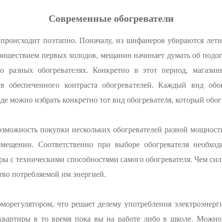
Современные обогреватели
 происходит поэтапно. Поначалу, из шифанеров убираются лет
ишествием первых холодов, мещанин начинает думать об подог
 о разных обогревателях. Конкретно в этот период, магази
ся обеспеченного контраста обогревателей. Каждый вид обо
де можно избрать конкретно тот вид обогревателя, который обог
возможность покупки нескольких обогревателей разной мощнос
мещении. Соответственно при выборе обогревателя необход
ры с техническими способностями самого обогревателя. Чем сил
ство потребляемой им энергией.
орегулятором, что решает делему употребления электроэнерг
вартиры в то время пока вы на работе либо в школе. Можно 