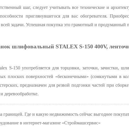
етственный шаг, следует учитывать все технические и архите
способности приглянувшегося для вас обогревателя. Приобрес
всей задачи. Успешная покупка это грамотный и продуманный 
нок шлифовальный STALEX S-150 400V, ленто
lex S-150 употребляется для торцовки, заточки, зачистки, ш
ных плоских поверхностей «бесконечными» (сомкнутыми в кол
стерских, предназначен для резвой подгонки частей при сбор
 и деревообработке.
а границей. Где и какую недвижимость сейчас выгоднее покупат
рудование в интернет-магазине «Строймашсервис»