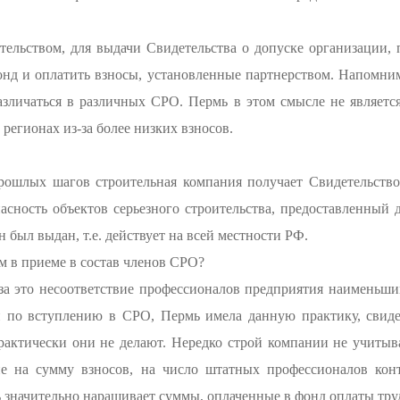
ательством, для выдачи Свидетельства о допуске организации,
нд и оплатить взносы, установленные партнерством. Напомним
азличаться в различных СРО. Пермь в этом смысле не являетс
регионах из-за более низких взносов.
ошлых шагов строительная компания получает Свидетельство
асность объектов серьезного строительства, предоставленный 
н был выдан, т.е. действует на всей местности РФ.
м в приеме в состав членов СРО?
аза это несоответствие профессионалов предприятия наименьш
й по вступлению в СРО, Пермь имела данную практику, свидет
практически они не делают. Нередко строй компании не учитыв
ие на сумму взносов, на число штатных профессионалов ко
ь значительно наращивает суммы, оплаченные в фонд оплаты тру