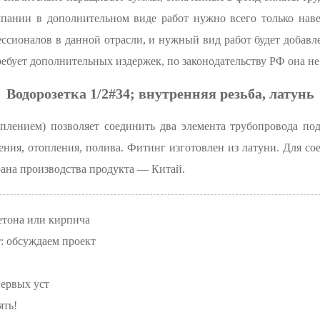
пании в дополнительном виде работ нужно всего только наве
сионалов в данной отрасли, и нужный вид работ будет добавл
ребует дополнительных издержек, по законодательству РФ она не
Водорозетка 1/2#34; внутренняя резьба, латунь
еплением) позволяет соединить два элемента трубопровода по
ния, отопления, полива. Фитинг изготовлен из латуни. Для со
трана производства продукта — Китай.
етона или кирпича
: обсуждаем проект
первых уст
ять!