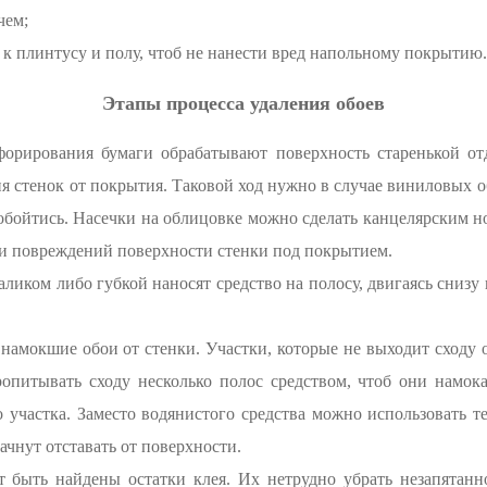
чем;
к плинтусу и полу, чтоб не нанести вред напольному покрытию.
Этапы процесса удаления обоев
орирования бумаги обрабатывают поверхность старенькой отд
 стенок от покрытия. Таковой ход нужно в случае виниловых об
обойтись. Насечки на облицовке можно сделать канцелярским н
ти повреждений поверхности стенки под покрытием.
аликом либо губкой наносят средство на полосу, двигаясь снизу
намокшие обои от стенки. Участки, которые не выходит сходу 
опитывать сходу несколько полос средством, чтоб они намока
 участка. Заместо водянистого средства можно использовать т
ачнут отставать от поверхности.
т быть найдены остатки клея. Их нетрудно убрать незапятанн